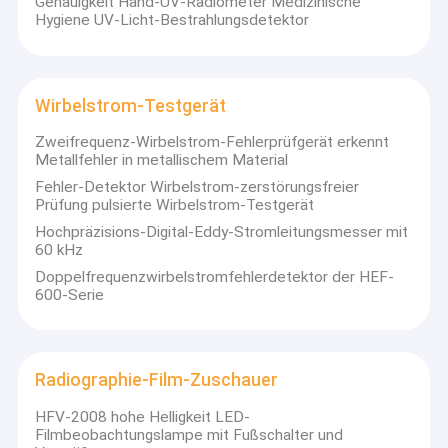
Genauigkeit Hand-UV-Radiometer Medizinische
Hygiene UV-Licht-Bestrahlungsdetektor
Wirbelstrom-Testgerät
Zweifrequenz-Wirbelstrom-Fehlerprüfgerät erkennt
Metallfehler in metallischem Material
Fehler-Detektor Wirbelstrom-zerstörungsfreier
Prüfung pulsierte Wirbelstrom-Testgerät
Hochpräzisions-Digital-Eddy-Stromleitungsmesser mit
60 kHz
Doppelfrequenzwirbelstromfehlerdetektor der HEF-
600-Serie
Haus
HUATEC-Gruppe ist ein zuverlässiger Hersteller und ein Lieferant von
Prüfungsinstrumenten in Peking China. HUATEC-Gruppe kombiniert alles
Radiographie-Film-Zuschauer
Produkte
R/D und Produktionsvorteil ganz eigener Tochtergesellschaften, nutzt seine
Jahre vermarktend und Verkaufserfahrung im globalen Markt, trägt zum
HFV-2008 hohe Helligkeit LED-
Über uns
Angebot der meisten qualifizierten wettbewerbsfähigen Produkt und Service
Filmbeobachtungslampe mit Fußschalter und