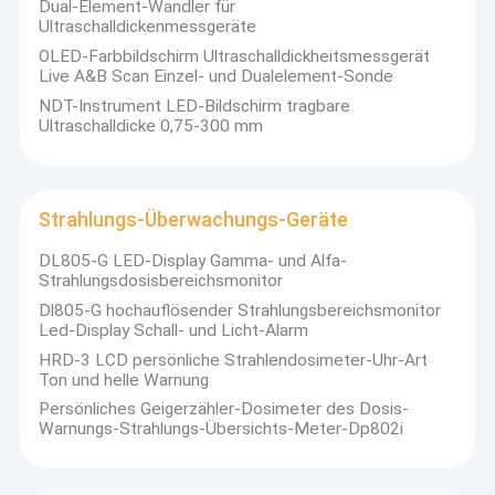
Produkte sind in die meisten Weltmärkte in geführte Jahre exportiert
Dual-Element-Wandler für
Magnetpulverprüfungs-Ausrüstung
worden.
Ultraschalldickenmessgeräte
OLED-Farbbildschirm Ultraschalldickheitsmessgerät
Wirbelstrom-Testgerät
Unser Versprechen: Zuverlässige Qualität, konkurrenzfähiger Preis,
Live A&B Scan Einzel- und Dualelement-Sonde
schnelle Lieferung, zufrieden stellender Service.
NDT-Instrument LED-Bildschirm tragbare
Radiographie-Film-Zuschauer
Ultraschalldicke 0,75-300 mm
Ultraschallkalibrierungs-Blöcke
Ultraschallmessgerät
Strahlungs-Überwachungs-Geräte
Strahlungs-Überwachungs-Geräte
DL805-G LED-Display Gamma- und Alfa-
Strahlungsdosisbereichsmonitor
Führungs-Verstärkungs-Schirme
Dl805-G hochauflösender Strahlungsbereichsmonitor
Led-Display Schall- und Licht-Alarm
Draht-Art Penetrameter
HRD-3 LCD persönliche Strahlendosimeter-Uhr-Art
Ton und helle Warnung
Schichtdickenmessgerät
Persönliches Geigerzähler-Dosimeter des Dosis-
Warnungs-Strahlungs-Übersichts-Meter-Dp802i
Härteprüfgerät