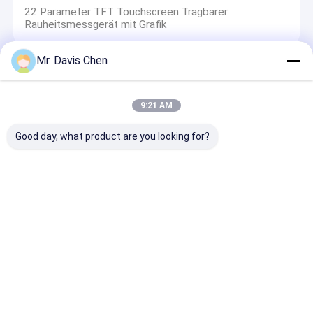
22 Parameter TFT Touchscreen Tragbarer
Rauheitsmessgerät mit Grafik
Mr. Davis Chen
metallografische Ausrüstung
9:21 AM
250mm Disketten-Durchmesser-metallografische
Ausrüstung, metallurgischer Poliermaschine 4
Geschwindigkeits-Modus
Good day, what product are you looking for?
Portable Vibration Meter
4-Kanal-Vibrationsanalysator HG-904A4 mit
Mehrsensoren-Eingangsanschlüssen
Startseite
Über uns
Kontakt
Desktop Site
Sitemap
Privacy Policy