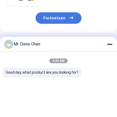
Fortsetzen
Empfohlene Produkte
Mr. Davis Chen
5:55 AM
Good day, what product are you looking for?
Röntgen-Pipeline-
HUATEC
Röntgen-Pipel
Crawler Röntgen-
Industrieröntgenfilm
Crawler-Masc
Fehlerdetektor
D5 & D7 Entwickler
Rohrdurchmes
Rohrdurchmesser
und Fixierer
Erfassungsber
Dia 400-1100
Bestpreis
Bestpreis
Bestprei