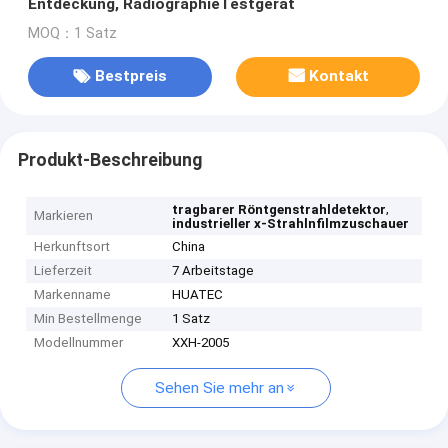
Entdeckung, RadiographieTestgerät
MOQ：1 Satz
Bestpreis
Kontakt
Produkt-Beschreibung
,
tragbarer Röntgenstrahldetektor
Markieren
industrieller x-Strahlnfilmzuschauer
Herkunftsort
China
Lieferzeit
7 Arbeitstage
Markenname
HUATEC
Min Bestellmenge
1 Satz
Modellnummer
XXH-2005
Sehen Sie mehr an