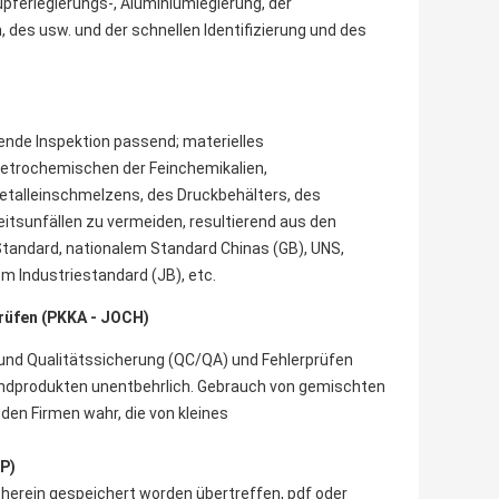
upferlegierungs-, Aluminiumlegierung, der
 des usw. und der schnellen Identifizierung und des
ende Inspektion passend; materielles
etrochemischen der Feinchemikalien,
Metalleinschmelzens, des Druckbehälters, des
itsunfällen zu vermeiden, resultierend aus den
Standard, nationalem Standard Chinas (GB), UNS,
m Industriestandard (JB), etc.
Prüfen (PKKA - JOCH)
e und Qualitätssicherung (QC/QA) und Fehlerprüfen
 Endprodukten unentbehrlich. Gebrauch von gemischten
u den Firmen wahr, die von kleines
P)
herein gespeichert worden übertreffen, pdf oder