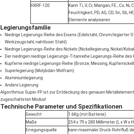
HXRF-120
Kann Ti, V, Cr, Mangan, F.E., Co, Ni, 
Feuchtigkeit, PD, AG, CD, Sn, Sb, HF,
Elemente
analysieren.
Legierungsfamilie
Niedrige Legierungs-Reihe des Eisens (Edelstahl, Chrom/legierter St
Werkzeugstahl, nahtloser Stahl)
Niedrige Legierungs-Reihe des Nickels (Nickellegierung, Nickel/Koba
Der niedrigen niedrige Legierungs-Titanreihe Legierungs-Reihe des 
Kupferne niedrige Legierungs-Reihe (Bronze, Messing, Kupfernickell
Superlegierung (Molybdän-Wolfram)
Aluminiumlegierung
Andere Legierung
Algorithmus Super-FP ist zur Entdeckung des genauen Metallelementinh
zugeschalteten Modus!
Technische Parameter und Spezifikationen
Gewicht
1.6Kg
(mit Batterie).
Maße
254
x 79 x 280 Millimeter (L x W x H
Erregungsquelle
kann maximaler Druck-Rohrfluß de