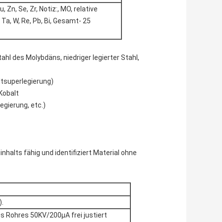
Cu, Zn, Se, Zr, Notiz:, MO, relative
 Ta, W, Re, Pb, Bi,
Gesamt-
25
ahl des Molybdäns, niedriger legierter Stahl,
ltsuperlegierung)
Kobalt
egierung, etc.)
alts fähig und identifiziert Material ohne
).
s Rohres 50KV/200μA frei justiert