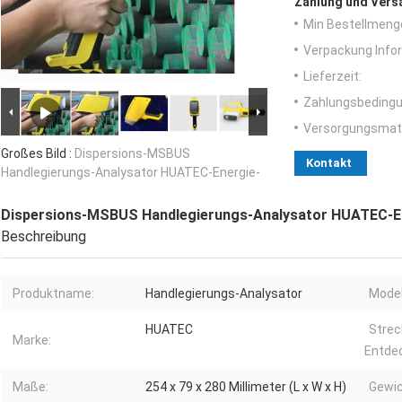
Zahlung und Vers
Min Bestellmeng
Verpackung Info
Lieferzeit:
Zahlungsbedingu
Versorgungsmater
Großes Bild :
Dispersions-MSBUS
Kontakt
Handlegierungs-Analysator HUATEC-Energie-
Dispersions-MSBUS Handlegierungs-Analysator HUATEC-E
Beschreibung
Produktname:
Handlegierungs-Analysator
Model
HUATEC
Strec
Marke:
Entde
Maße:
254 x 79 x 280 Millimeter (L x W x H)
Gewic