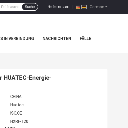
Referenzen
|
German
Suche
NS IN VERBINDUNG
NACHRICHTEN
FÄLLE
r HUATEC-Energie-
CHINA
Huatec
ISO,CE
HXRF-120