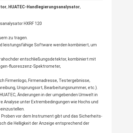
tor
,
HUATEC-Handlegierungsanalysator
,
sanalysator HXRF 120
quem zu tragen.
d leistungsfähige Software werden kombiniert, um
trahochder entschließungsdetektor, kombiniert mit
tgen-fluoreszenz-Spektrometer,
ich Firmenlogo, Firmenadresse, Testergebnisse,
eibung, Ursprungsort, Bearbeitungsnummer, etc.).
t HUATEC, Änderungen in der umgebenden Umwelt in
are Analyse unter Extrembedingungen wie Hochs und
einzustellen.
Proben vor dem Instrument gibt und das Sicherheits-
ch die Helligkeit der Anzeige entsprechend der