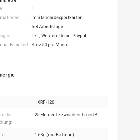
and AGB:
e:
1
rmationen:
im Standardexportkarton
5-8 Arbeitstage
ngen:
T/T, Western Union, Paypal
ial-Fähigkeit:
Satz 50 pro Monat
nergie-
l:
HXRF-120
ke der
25 Elemente zwischen Ti und Bi
ckung:
ht:
1.6Kg (mit Batterie)