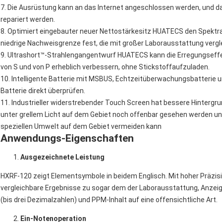
7. Die Ausrüstung kann an das Internet angeschlossen werden, und 
repariert werden.
8. Optimiert eingebauter neuer Nettostärkesitz HUATECS den Spekt
niedrige Nachweisgrenze fest, die mit großer Laborausstattung vergle
9. Ultrashort™-Strahlengangentwurf HUATECS kann die Erregungseffek
von S und von P erheblich verbessern, ohne Stickstoffaufzuladen.
10. Intelligente Batterie mit MSBUS, Echtzeitüberwachungsbatterie u
Batterie direkt überprüfen.
11. Industrieller widerstrebender Touch Screen hat bessere Hinterg
unter grellem Licht auf dem Gebiet noch offenbar gesehen werden un
speziellen Umwelt auf dem Gebiet vermeiden kann
Anwendungs-Eigenschaften
Ausgezeichnete Leistung
HXRF-120 zeigt Elementsymbole in beidem Englisch. Mit hoher Präzis
vergleichbare Ergebnisse zu sogar dem der Laborausstattung, Anzei
(bis drei Dezimalzahlen) und PPM-Inhalt auf eine offensichtliche Art.
Ein-Notenoperation