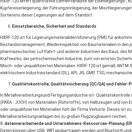
HXRF-120 liefert quantitative Elementanalyse der Eisenlegierungs-, K
Kupfereisenlegierung, der Führungzinnlegierung, der Mischlegierungen,
Sortierens dieser Legierungen auf dem Standort.
Einsatzbereiche, Sicherheit und Standards
HXRF-120 ist für Legierungsmaterialidentifizierung (PMI) für ankomm
Bestandsmanagement; Wiederinspektion von Baumaterialien in den p
pharmazeutischer, Luftfahrt- und anderer Industrien des Baus, des 
Kraftwerks, der petrochemischen Industrie, zum von ernsten Sicherhe
Misch- oder unqualifizierten Materialien. HXRF-120 ist gemäß ANTM-
elektrischem Industriestandard (DL), API, JIS, GMP, TSG, mechanische
Qualitätskontrolle, Qualitätssicherung (QC/QA) und Fehler-
In Metallverarbeitungsund Fertigungsindustrie ist- Qualitätskontroll
(PKKA - JOCH) von Materialien (Rohstoffe), von Halbzeugen und von
oder unqualifizierten Materialien holt der Firma Verluste. Dieses ist z
Metallverarbeitungsanlagen bis zu großen Flugzeugbauern reichen.
8.
datenverarbeitende und Unternehmens-Ressourcen-Planung (ER
Daten können über USB, WIFI geübertragen werden und Bluetooth und 