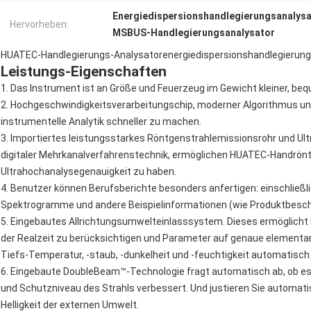
Energiedispersionshandlegierungsanalysa
Hervorheben:
MSBUS-Handlegierungsanalysator
HUATEC-Handlegierungs-Analysatorenergiedispersionshandlegierung
Leistungs-Eigenschaften
1. Das Instrument ist an Größe und Feuerzeug im Gewicht kleiner, be
2. Hochgeschwindigkeitsverarbeitungschip, moderner Algorithmus un
instrumentelle Analytik schneller zu machen.
3. Importiertes leistungsstarkes Röntgenstrahlemissionsrohr und Ul
digitaler Mehrkanalverfahrenstechnik, ermöglichen HUATEC-Handrön
Ultrahochanalysegenauigkeit zu haben.
4. Benutzer können Berufsberichte besonders anfertigen: einschließl
Spektrogramme und andere Beispielinformationen (wie Produktbeschr
5. Eingebautes Allrichtungsumwelteinlasssystem. Dieses ermöglich
der Realzeit zu berücksichtigen und Parameter auf genaue element
Tiefs-Temperatur, -staub, -dunkelheit und -feuchtigkeit automatisch 
6. Eingebaute DoubleBeam™-Technologie fragt automatisch ab, ob es 
und Schutzniveau des Strahls verbessert. Und justieren Sie automatis
Helligkeit der externen Umwelt.