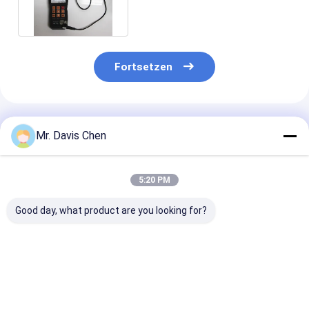
LED-Hintergrundbeleuchtung
Fortsetzen
Empfohlene Produkte
Mr. Davis Chen
5:20 PM
Good day, what product are you looking for?
Industrielle NDT 6
Brinell-
7 Schritte Sta
Stufen Dicke
Härteprüfblöcke
Ultraschalldic
Kalibrierung Block
HBW Standard-
CS 2-3-5-8-12
für Ultraschall Dicke
Referenzblöcke zur
25mm für NDT
Gauge Kalibrierung
Kalibrierung von
Prüfungen
Bestpreis
Bestpreis
Bestprei