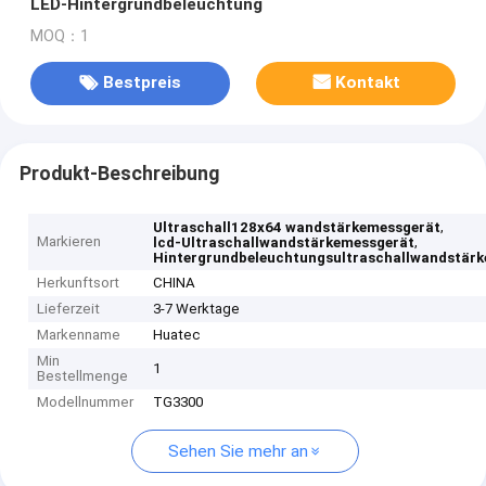
LED-Hintergrundbeleuchtung
MOQ：1
Bestpreis
Kontakt
Produkt-Beschreibung
,
Ultraschall128x64 wandstärkemessgerät
Markieren
,
lcd-Ultraschallwandstärkemessgerät
Hintergrundbeleuchtungsultraschallwandstär
Herkunftsort
CHINA
Lieferzeit
3-7 Werktage
Markenname
Huatec
Min
1
Bestellmenge
Modellnummer
TG3300
Sehen Sie mehr an