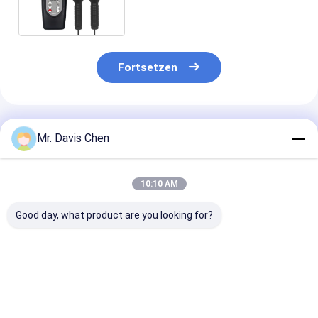
Tachometer
Fortsetzen
Empfohlene Produkte
Mr. Davis Chen
10:10 AM
Good day, what product are you looking for?
Industrielle NDT 6
Brinell-
7 Schritte Sta
Stufen Dicke
Härteprüfblöcke
Ultraschalldic
Kalibrierung Block
HBW Standard-
CS 2-3-5-8-12
für Ultraschall Dicke
Referenzblöcke zur
25mm für NDT
Gauge Kalibrierung
Kalibrierung von
Prüfungen
Bestpreis
Bestpreis
Bestprei