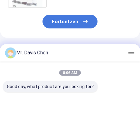
Fortsetzen
Empfohlene Produkte
Mr. Davis Chen
8:06 AM
Good day, what product are you looking for?
A/B-Scan 0,100-
Eingebettete
Zinnbeschich
1800 mm
Drucker-
auf Kupfer
Großbereich
Elektrolytmetall-
galvanisierte
Ultraschalldickheitsmessgerät
Koulometrie-Dicke-
Schicht
Messung
Multifunktion
Bestpreis
Bestpreis
Bestprei
Dicke Gauge