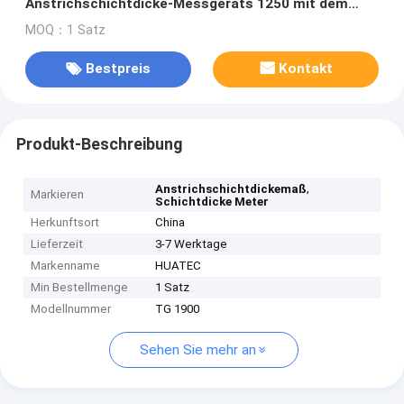
Anstrichschichtdicke-Messgeräts 1250 mit dem
Maß 102x35x23mm
MOQ：1 Satz
Bestpreis
Kontakt
Produkt-Beschreibung
,
Anstrichschichtdickemaß
Markieren
Schichtdicke Meter
Herkunftsort
China
Lieferzeit
3-7 Werktage
Markenname
HUATEC
Min Bestellmenge
1 Satz
Modellnummer
TG 1900
Sehen Sie mehr an