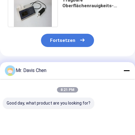
Oberflächenrauigkeits-
Prüfvorrichtungs-hohe
Präzision Srt-7000 Huatec
Fortsetzen
Empfohlene Produkte
Mr. Davis Chen
8:21 PM
Good day, what product are you looking for?
Handheld Digital
Oberflächenrauheitsprüfmaschine
Dual OLED Han
Surface Roughness
500 W Kontourgraph
Oberflächenra