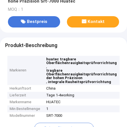
hohe Präzision Srt-7000 Huatec
MOQ：1
Bestpreis
Kontakt
Produkt-Beschreibung
huatec tragbare
Oberflächenrauigkeitsprüfvorrichtung
,
Markieren
tragbare
Oberflächenrauigkeitsprüfvorrichtung
der hohen Präzision
,
integrale Rauheitsprüfvorrichtung
Herkunftsort
China
Lieferzeit
Tage 1-4working
Markenname
HUATEC
Min Bestellmenge
1
Modellnummer
SRT-7000