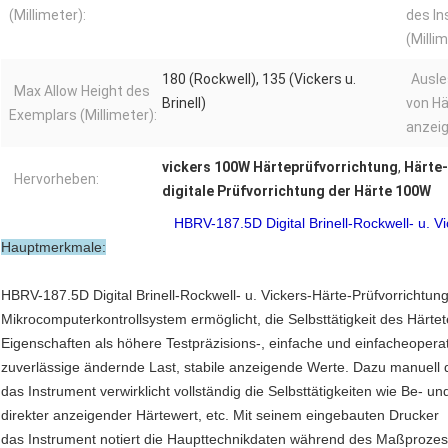
(Millimeter):
des I
(Millim
180 (Rockwell), 135 (Vickers u.
Ausl
Max Allow Height des
Brinell)
von Hä
Exemplars (Millimeter):
anzeig
vickers 100W Härteprüfvorrichtung
,
Härte-
Hervorheben:
digitale Prüfvorrichtung der Härte 100W
HBRV-187.5D Digital Brinell-Rockwell- u. V
Hauptmerkmale:
HBRV-187.5D Digital Brinell-Rockwell- u. Vickers-Härte-Prüfvorrichtun
Mikrocomputerkontrollsystem ermöglicht, die Selbsttätigkeit des Härtet
Eigenschaften als höhere Testpräzisions-, einfache und einfacheopera
zuverlässige ändernde Last, stabile anzeigende Werte. Dazu manuell d
das Instrument verwirklicht vollständig die Selbsttätigkeiten wie Be- un
direkter anzeigender Härtewert, etc. Mit seinem eingebauten Drucker
das Instrument notiert die Haupttechnikdaten während des Maßprozes