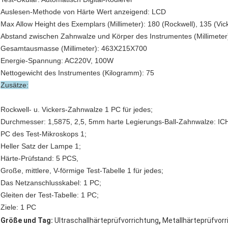
Auslesen-Methode von Härte Wert anzeigend: LCD
Max Allow Height des Exemplars (Millimeter): 180 (Rockwell), 135 (Vicke
Abstand zwischen Zahnwalze und Körper des Instrumentes (Millimeter
Gesamtausmasse (Millimeter): 463X215X700
Energie-Spannung: AC220V, 100W
Nettogewicht des Instrumentes (Kilogramm): 75
Zusätze:
Rockwell- u. Vickers-Zahnwalze 1 PC für jedes;
Durchmesser: 1,5875, 2,5, 5mm harte Legierungs-Ball-Zahnwalze: ICH
PC des Test-Mikroskops 1;
Heller Satz der Lampe 1;
Härte-Prüfstand: 5 PCS,
Große, mittlere, V-förmige Test-Tabelle 1 für jedes;
Das Netzanschlusskabel: 1 PC;
Gleiten der Test-Tabelle: 1 PC;
Ziele: 1 PC
,
Größe und Tag:
Ultraschallhärteprüfvorrichtung
Metallhärteprüfvorr