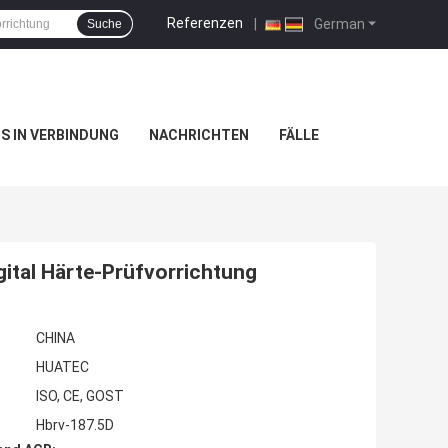
Referenzen
|
German
Suche
NS IN VERBINDUNG
NACHRICHTEN
FÄLLE
ital Härte-Prüfvorrichtung
CHINA
HUATEC
ISO, CE, GOST
Hbrv-187.5D