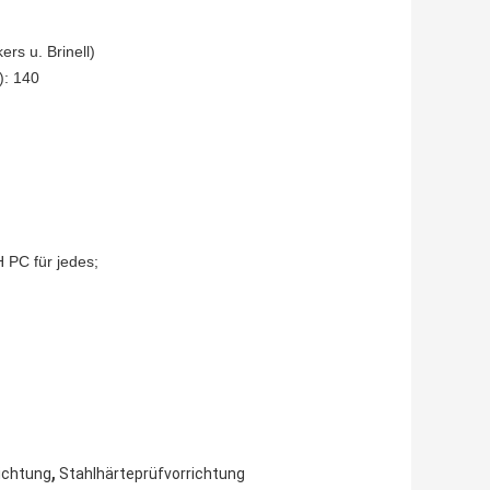
rs u. Brinell)
): 140
 PC für jedes;
,
ichtung
Stahlhärteprüfvorrichtung