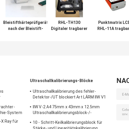
Bleistifthärteprüfgerät
RHL-TH130
Punktmatrix LC
nach der Bleistift-
Digitaler tragbarer
RHL-11A tragba
Ritzmethode
Metallhärteprüfer
Härtetester
mit
benutzerdefinierter
Kurve für
spezifische
Prüfmaterialien
NA
Ultraschallkalibrierungs-Blöcke
es
Ultraschallkalibrierung des fehler-
r
Detektor-/UT blockiert Art LÄRM IIW V1
 dem
(A2) 54-120 BS2704
rachter-
IIW V-2 A4 75mm x 43mm x 12.5mm
phie-System
Ultraschallkalibrierungsblock-/-
Ultraschallprüfungsblöcke
-X Ray für
10 - Schritt-Keilkalibrierungsblock für
Stärke- und Linearitätskalibrierung