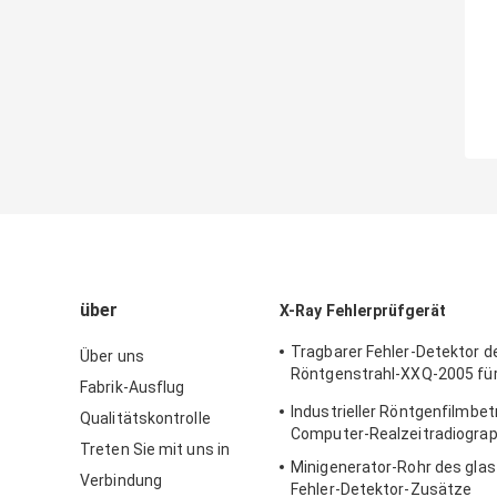
über
X-Ray Fehlerprüfgerät
Tragbarer Fehler-Detektor d
Über uns
Röntgenstrahl-XXQ-2005 fü
Fabrik-Ausflug
Schweißungsinspektion mit
Industrieller Röntgenfilmbet
Qualitätskontrolle
Entstören
Computer-Realzeitradiogra
Treten Sie mit uns in
Minigenerator-Rohr des glas
Verbindung
Fehler-Detektor-Zusätze