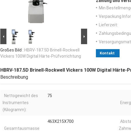
Zahlung und Vers
Min Bestellmeng
Verpackung Info
Lieferzeit:
Zahlungsbedingu
Versorgungsmater
Großes Bild :
HBRV-187.5D Brinell-Rockwell
Kontakt
Vickers 100W Digital Härte-Prüfvorrichtung
HBRV-187.5D Brinell-Rockwell Vickers 100W Digital Härte-P
Beschreibung
Nettogewicht des
75
Instrumentes
Energ
(Kilogramm):
463X215X700
Abst
Gesamtausmasse
Zahnw