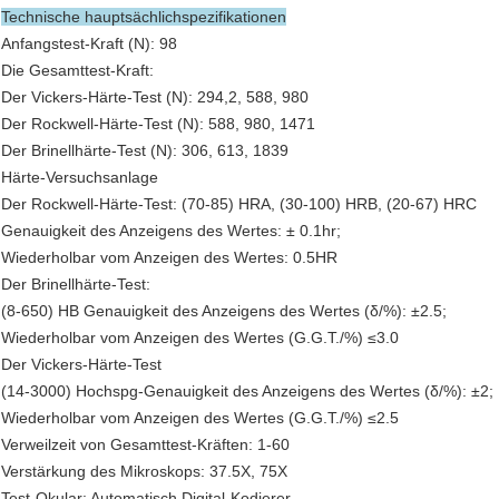
Technische hauptsächlichspezifikationen
Anfangstest-Kraft (N): 98
Die Gesamttest-Kraft:
Der Vickers-Härte-Test (N): 294,2, 588, 980
Der Rockwell-Härte-Test (N): 588, 980, 1471
Der Brinellhärte-Test (N): 306, 613, 1839
Härte-Versuchsanlage
Der Rockwell-Härte-Test: (70-85) HRA, (30-100) HRB, (20-67) HRC
Genauigkeit des Anzeigens des Wertes: ± 0.1hr;
Wiederholbar vom Anzeigen des Wertes: 0.5HR
Der Brinellhärte-Test:
(8-650) HB Genauigkeit des Anzeigens des Wertes (δ/%): ±2.5;
Wiederholbar vom Anzeigen des Wertes (G.G.T./%) ≤3.0
Der Vickers-Härte-Test
(14-3000) Hochspg-Genauigkeit des Anzeigens des Wertes (δ/%): ±2;
Wiederholbar vom Anzeigen des Wertes (G.G.T./%) ≤2.5
Verweilzeit von Gesamttest-Kräften: 1-60
Verstärkung des Mikroskops: 37.5X, 75X
Test-Okular: Automatisch Digital-Kodierer