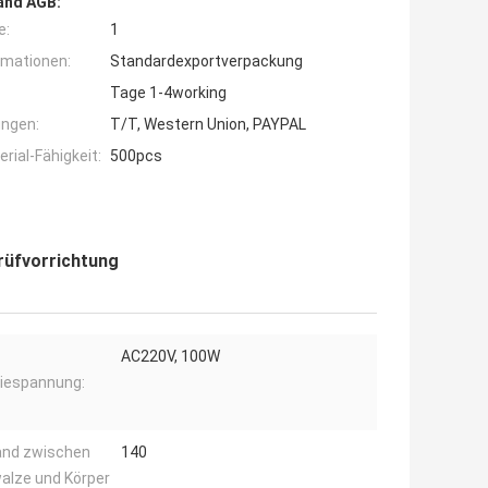
and AGB:
e:
1
rmationen:
Standardexportverpackung
Tage 1-4working
ngen:
T/T, Western Union, PAYPAL
ial-Fähigkeit:
500pcs
rüfvorrichtung
AC220V, 100W
iespannung:
and zwischen
140
alze und Körper