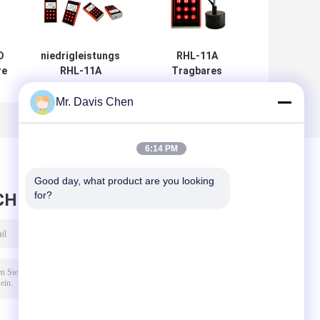
D
niedrigleistungs
RHL-11A
re
RHL-11A
Tragbares
tragbares
Härteprüfgerät
Härteprüfgerät
Mr. Davis Chen
6:14 PM
Good day, what product are you looking 
for?
CHRICHT HINTERLASSEN