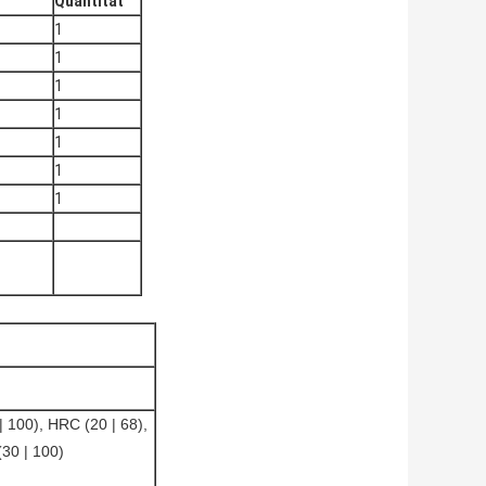
Quantität
1
1
1
1
1
1
1
| 100), HRC (20 | 68),
30 | 100)