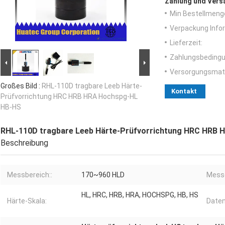
Zahlung und Vers
Min Bestellmeng
Verpackung Info
Lieferzeit:
Zahlungsbedingu
Versorgungsmater
Großes Bild :
RHL-110D tragbare Leeb Härte-
Kontakt
Prüfvorrichtung HRC HRB HRA Hochspg-HL
HB-HS
RHL-110D tragbare Leeb Härte-Prüfvorrichtung HRC HRB
Beschreibung
Messbereich::
170~960 HLD
Messe
HL, HRC, HRB, HRA, HOCHSPG, HB, HS
Härte-Skala:
Daten