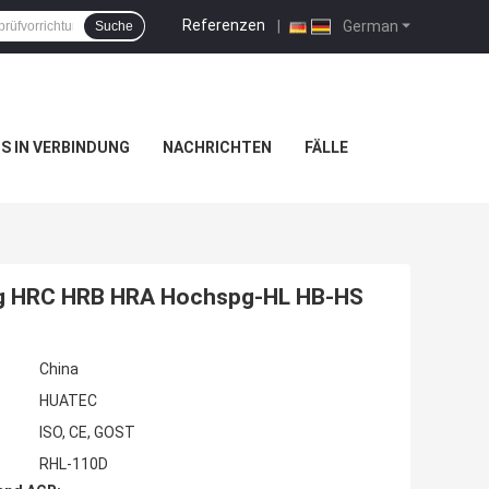
Referenzen
|
German
Suche
NS IN VERBINDUNG
NACHRICHTEN
FÄLLE
ung HRC HRB HRA Hochspg-HL HB-HS
China
HUATEC
ISO, CE, GOST
RHL-110D