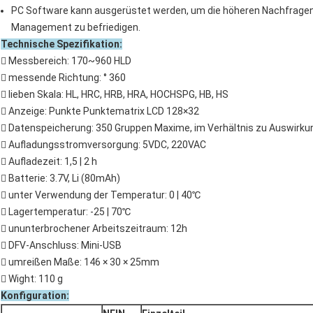
PC Software kann ausgerüstet werden, um die höheren Nachfragen 
Management zu befriedigen.
Technische Spezifikation:
 Messbereich: 170~960 HLD
 messende Richtung: ° 360
 lieben Skala: HL, HRC, HRB, HRA, HOCHSPG, HB, HS
 Anzeige: Punkte Punktematrix LCD 128×32
 Datenspeicherung: 350 Gruppen Maxime, im Verhältnis zu Auswirk
 Aufladungsstromversorgung: 5VDC, 220VAC
 Aufladezeit: 1,5 | 2 h
 Batterie: 3.7V, Li (80mAh)
 unter Verwendung der Temperatur: 0 | 40℃
 Lagertemperatur: -25 | 70℃
 ununterbrochener Arbeitszeitraum: 12h
 DFV-Anschluss: Mini-USB
 umreißen Maße: 146 × 30 × 25mm
 Wight: 110 g
Konfiguration: