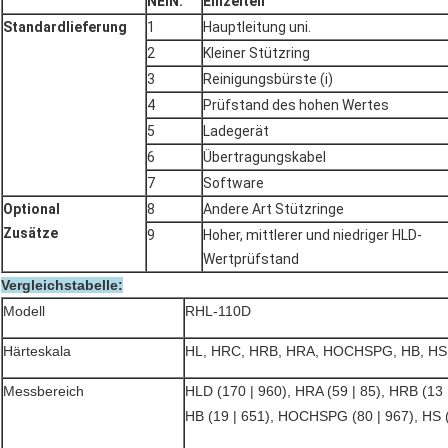
NEIN.
Einzelteil
Standardlieferung
1
Hauptleitung uni.
2
Kleiner Stützring
3
Reinigungsbürste (i)
4
Prüfstand des hohen Wertes
5
Ladegerät
6
Übertragungskabel
7
Software
Optional
8
Andere Art Stützringe
Zusätze
9
Hoher, mittlerer und niedriger HLD-
Wertprüfstand
Vergleichstabelle:
Modell
RHL-110D
Härteskala
HL, HRC, HRB, HRA, HOCHSPG, HB, HS
Messbereich
HLD (170 | 960), HRA (59 | 85), HRB (13 
HB (19 | 651), HOCHSPG (80 | 967), HS (