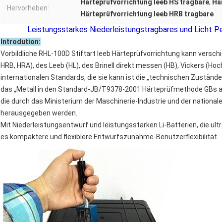
Härteprüfvorrichtung leeb HS tragbare
,
Hä
Hervorheben:
Härteprüfvorrichtung leeb HRB tragbare
Leistungsstarkes Niederleistungstragbares und Licht
Introdution:
Vorbildliche RHL-100D Stiftart leeb Härteprüfvorrichtung kann versch
HRB, HRA), des Leeb (HL), des Brinell direkt messen (HB), Vickers (H
internationalen Standards, die sie kann ist die „technischen Zuständ
das „Metall in den Standard-JB/T9378-2001 Härteprüfmethode GBs a
die durch das Ministerium der Maschinerie-Industrie und der nation
herausgegeben werden.
Mit Niederleistungsentwurf und leistungsstarken Li-Batterien, die ult
es kompaktere und flexiblere Entwurfszunahme-Benutzerflexibilität.