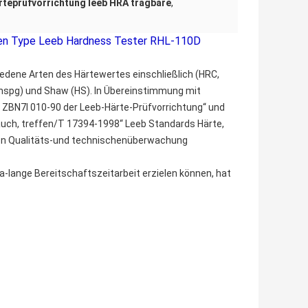
rteprüfvorrichtung leeb HRA tragbare
,
 Pen Type Leeb Hardness Tester RHL-110D
iedene Arten des Härtewertes einschließlich (HRC,
ochspg) und Shaw (HS). In Übereinstimmung mit
e ZBN7l 010-90 der Leeb-Härte-Prüfvorrichtung“ und
uch, treffen/T 17394-1998“ Leeb Standards Härte,
alen Qualitäts-und technischenüberwachung
ra-lange Bereitschaftszeitarbeit erzielen können, hat