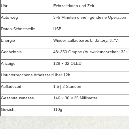
Uhr
Echtzeitdaten und Zeit
Auto weg
3~5 Minuten ohne irgendeine Operation
Daten-Schnittstelle
USB
Energie
Wieder aufladbares Li Battery, 3.7V
Gedächtnis
48~350 Gruppe (Auswirkungszeiten: 32~
Anzeige
128 × 32 OLED
Ununterbrochene Arbeitszeit
Über 12h
Aufladezeit
1,5 | 2 Stunden
Gesamtausmasse
146 × 30 × 25 Millimeter
Gewicht
110g