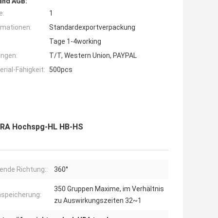
and AGB:
e:
1
rmationen:
Standardexportverpackung
Tage 1-4working
ngen:
T/T, Western Union, PAYPAL
ial-Fähigkeit:
500pcs
 HRA Hochspg-HL HB-HS
nde Richtung::
360°
350 Gruppen Maxime, im Verhältnis
speicherung:
zu Auswirkungszeiten 32~1