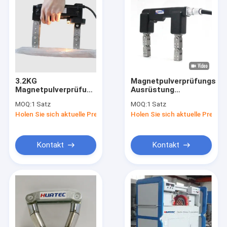
3.2KG
Magnetpulverprüfungs-
Magnetpulverprüfungs-
Ausrüstung
Ausrüstungs-
Wechselstroms 2.8A
MOQ:
1 Satz
MOQ:
1 Satz
handliches Joch
Magnaflux
Holen Sie sich aktuelle Preis
Holen Sie sich aktuelle Preis
dauerhafter
Betriebsstrom-1-
Siegelbau
jährige Garantie
Kontakt
Kontakt
Haus
Produkte
Über uns