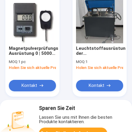
Magnetpulverprüfungs-
Leuchtstoffausrüstung
Ausrüstung 0 | 50000
der
Strecken-Digital-Lux-
Magnetpulverprüfungs-
MOQ:
1 pc
MOQ:
1
Meter LX 101 des
HMP-1000S/2000S
Holen Sie sich aktuelle Preis
Holen Sie sich aktuelle Preis
Lux-3
für
Klassenzimmerlaborwerk
Kontakt
Kontakt
Sparen Sie Zeit
Lassen Sie uns mit Ihnen die besten
Produkte kontaktieren.