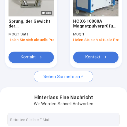
Fabrik-Ausflug
Qualitätskontrolle
Sprung, der Gewicht
HCDX-10000A
der
Magnetpulverprüfungs-
Treten Sie mit uns in Verbindung
Magnetpulverprüfungs-
Ausrüstungs-
MOQ:
1 Satz
MOQ:
1
Ausrüstungs-hohen
wirtschaftlicher
Holen Sie sich aktuelle Preis
Holen Sie sich aktuelle Preis
Präzisions-1.5kg
Magnetteilchen-
Nachrichten
prüft
Fehler-Detektor
Fälle
Kontakt
Kontakt
Sehen Sie mehr an
zerstörungsfreies Testgerät
Ultraschallprüfgerät
Hinterlass Eine Nachricht
Wir Werden Schnell Antworten
X-Ray Fehlerprüfgerät
Röntgenstrahlrohrleitungsraupe