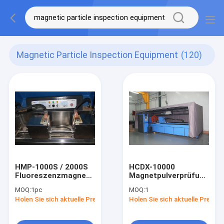
Magnetic Particle Inspection Equipment
(120)
HMP-1000S / 2000S
HCDX-10000
Fluoreszenzmagnetpartikel
Magnetpulverprüfungs-
Inspektionsgeräte
Ausrüstungs-
MOQ:
1pc
MOQ:
1
für die
Magnetpulverprüfungs-
Holen Sie sich aktuelle Preis
Holen Sie sich aktuelle Preis
Laborwerkstatt im
Ausrüstung
Unterricht