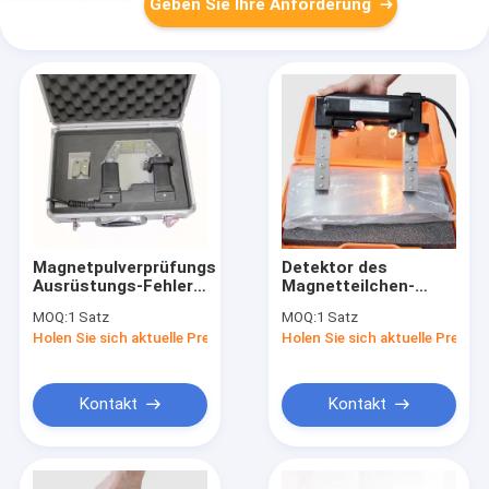
Geben Sie Ihre Anforderung
Magnetpulverprüfungs-
Detektor des
Ausrüstungs-Fehler-
Magnetteilchen-
Entdeckungs-
HCDX-
MOQ:
1 Satz
MOQ:
1 Satz
Schwarz-Farbe ASTM
230/Magnetpulverprüfun
Holen Sie sich aktuelle Preis
Holen Sie sich aktuelle Preis
E709 230VAC
Ausrüstung 230VAC
Kontakt
Kontakt