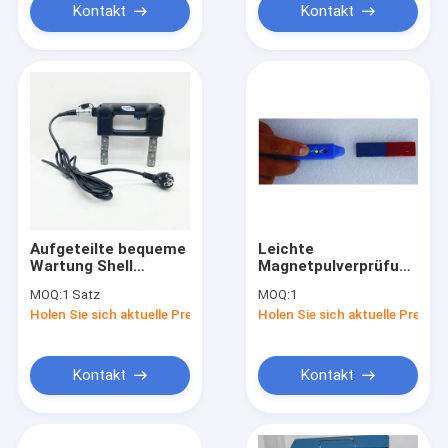
Kontakt
Kontakt
Aufgeteilte bequeme
Leichte
Wartung Shell
Magnetpulverprüfungs-
Magnetic Particle
Ausrüstungs-
MOQ:
1 Satz
MOQ:
1
Inspection
Magnetpol-Stift-
Holen Sie sich aktuelle Preis
Holen Sie sich aktuelle Preis
Equipments
Spulen-Prüfung
Kontakt
Kontakt